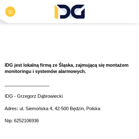
Przewiń
do
zawartości
IDG jest lokalną firmą ze Śląska, zajmującą się montażem
monitoringu i systemów alarmowych.
__________________
IDG - Grzegorz Dąbrowiecki
Adres
:
ul. Siemońska 4, 42-500 Będzin, Polska
Nip: 6252106936