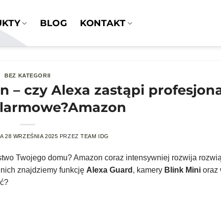
UKTY
BLOG
KONTAKT
BEZ KATEGORII
– czy Alexa zastąpi profesjon
alarmowe?Amazon
NA
28 WRZEŚNIA 2025
PRZEZ
TEAM IDG
wo Twojego domu? Amazon coraz intensywniej rozwija rozwią
 nich znajdziemy funkcję
Alexa Guard
, kamery
Blink Mini
oraz 
ać?