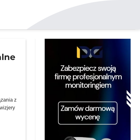
alne
zania z
wizjery