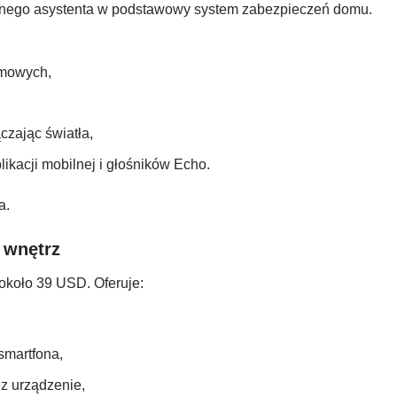
ualnego asystenta w podstawowy system zabezpieczeń domu.
ymowych,
zając światła,
kacji mobilnej i głośników Echo.
a.
 wnętrz
około 39 USD. Oferuje:
smartfona,
z urządzenie,