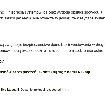
gencji, integracja systemów IoT oraz wygoda obsługi spowodują
, takich jak Alexa. Nie oznacza to jednak, że klasyczne syste
chcą zwiększyć bezpieczeństwo domu bez inwestowania w drogi
ystemów, mogą być skutecznym uzupełnieniem codziennej ochron
go?
ystemów zabezpieczeń, skontaktuj się z nami!
Kliknij!
w
Bez kategorii
. Dodaj do zakładek
bezpośredni link
.