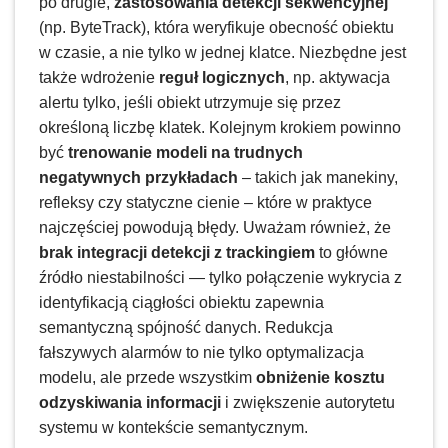
po drugie,
zastosowania detekcji sekwencyjnej
(np. ByteTrack), która weryfikuje obecność obiektu
w czasie, a nie tylko w jednej klatce. Niezbędne jest
także wdrożenie
reguł logicznych
, np. aktywacja
alertu tylko, jeśli obiekt utrzymuje się przez
określoną liczbę klatek. Kolejnym krokiem powinno
być
trenowanie modeli na trudnych
negatywnych przykładach
– takich jak manekiny,
refleksy czy statyczne cienie – które w praktyce
najczęściej powodują błędy. Uważam również, że
brak integracji detekcji z trackingiem
to główne
źródło niestabilności — tylko połączenie wykrycia z
identyfikacją ciągłości obiektu zapewnia
semantyczną spójność danych. Redukcja
fałszywych alarmów to nie tylko optymalizacja
modelu, ale przede wszystkim
obniżenie kosztu
odzyskiwania informacji
i zwiększenie autorytetu
systemu w kontekście semantycznym.