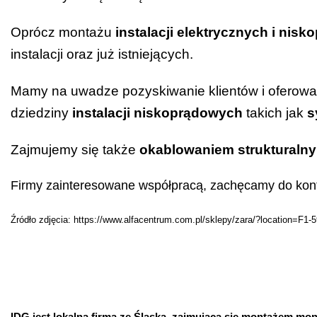
Oprócz montażu
instalacji elektrycznych i nis
instalacji oraz już istniejących.
Mamy na uwadze pozyskiwanie klientów i oferowa
dziedziny
instalacji niskoprądowych
takich jak
s
Zajmujemy się także
okablowaniem strukturaln
Firmy zainteresowane współpracą, zachęcamy do kont
Źródło zdjęcia:
https://www.alfacentrum.com.pl/sklepy/zara/?location=F1-5
IDG jest lokalną firmą ze Śląska, zajmującą się montażem mo