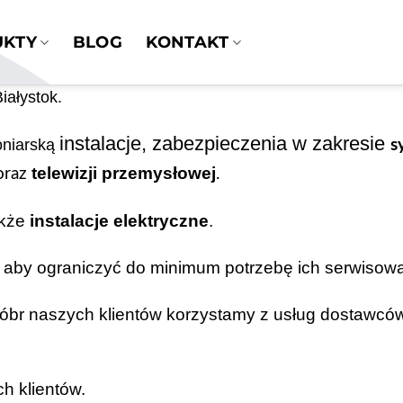
UKTY
BLOG
KONTAKT
iałystok.
instalacje, zabezpieczenia w zakresie
oniarską
s
telewizji przemysłowej
oraz
.
akże
instalacje elektryczne
.
 aby ograniczyć do minimum potrzebę ich serwisowa
dóbr naszych klientów korzystamy z usług dostawcó
h klientów.