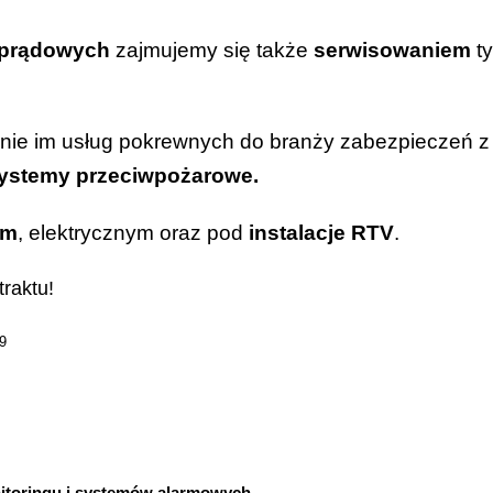
koprądowych
zajmujemy się także
serwisowaniem
t
nie im usług pokrewnych do branży zabezpieczeń z
ystemy przeciwpożarowe.
ym
, elektrycznym oraz pod
instalacje RTV
.
raktu!
9
nitoringu i systemów alarmowych.