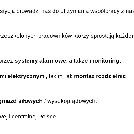
stycja prowadzi nas do utrzymania współpracy z na
rzeszkolonych pracowników którzy sprostają każde
 przez
systemy alarmowe
, a także
monitoring.
ami elektrycznym
i, takimi jak
montaż rozdzielnic
gniazd siłowych
/ wysokoprądowych.
j i centralnej Polsce.