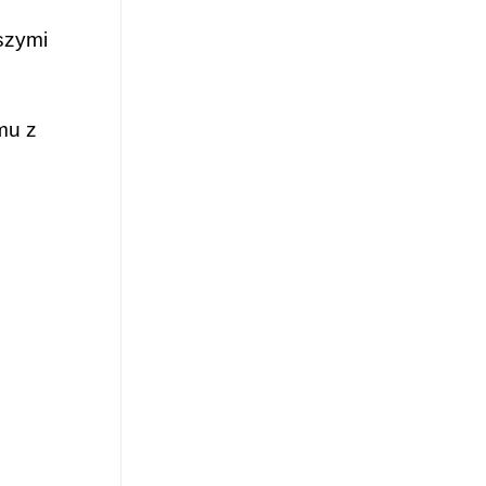
szymi
mu z