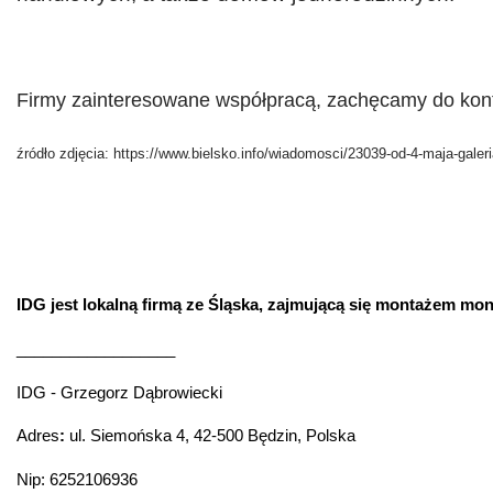
Firmy zainteresowane współpracą, zachęcamy do kont
źródło zdjęcia: https://www.bielsko.info/wiadomosci/23039-od-4-maja-galeri
IDG jest lokalną firmą ze Śląska, zajmującą się montażem mo
__________________
IDG - Grzegorz Dąbrowiecki
Adres
:
ul. Siemońska 4, 42-500 Będzin, Polska
Nip: 6252106936