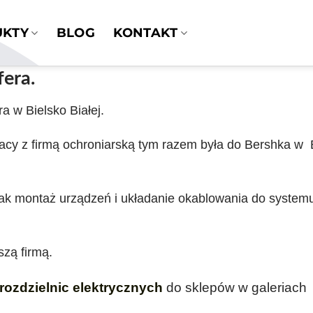
UKTY
BLOG
KONTAKT
fera.
a w Bielsko Białej.
acy z firmą ochroniarską tym razem była do Bershka w 
 jak montaż urządzeń i układanie okablowania do
system
szą firmą.
 rozdzielnic elektrycznych
do sklepów w galeriach