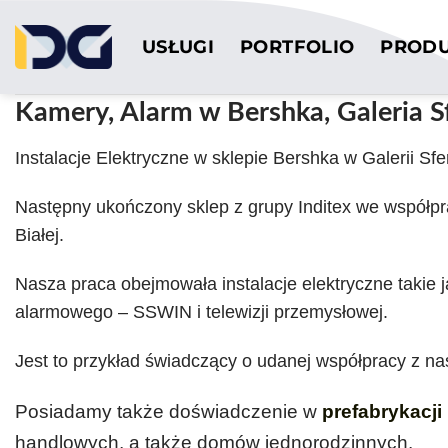
Przewiń
do
USŁUGI
PORTFOLIO
PROD
zawartości
Kamery, Alarm w Bershka, Galeria S
Instalacje Elektryczne w sklepie Bershka w Galerii Sfer
Następny ukończony sklep z grupy Inditex we współpr
Białej.
Nasza praca obejmowała instalacje elektryczne takie
alarmowego – SSWIN
i
telewizji przemysłowej
.
Jest to przykład świadczący o udanej współpracy z na
Posiadamy także doświadczenie w
prefabrykacji
handlowych, a także domów jednorodzinnych.