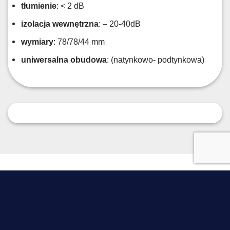
tłumienie
: < 2 dB
izolacja wewnętrzna
: – 20-40dB
wymiary
: 78/78/44 mm
uniwersalna obudowa
: (natynkowo- podtynkowa)
IDG jest lokalną firmą ze Śląska, zajmującą się montażem
monitoringu i systemów alarmowych.
__________________
IDG - Grzegorz Dąbrowiecki