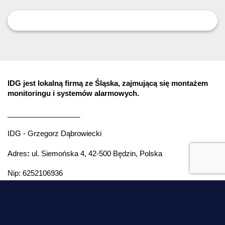
IDG jest lokalną firmą ze Śląska, zajmującą się montażem
monitoringu i systemów alarmowych.
__________________
IDG - Grzegorz Dąbrowiecki
Adres
:
ul. Siemońska 4, 42-500 Będzin, Polska
Nip: 6252106936
Montaż monitoringu w różnych miastach