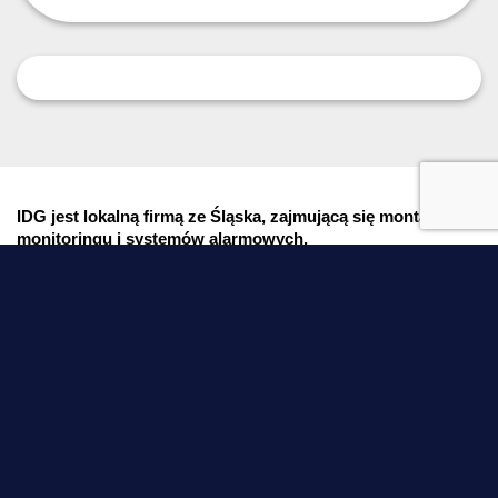
IDG jest lokalną firmą ze Śląska, zajmującą się montażem
monitoringu i systemów alarmowych.
__________________
IDG - Grzegorz Dąbrowiecki
Adres
:
ul. Siemońska 4, 42-500 Będzin, Polska
Nip: 6252106936