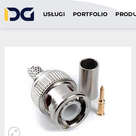
Przewiń
do
USŁUGI
PORTFOLIO
PROD
zawartości