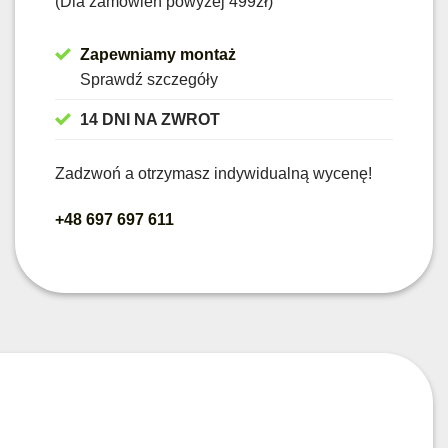
(Dla zamówień powyżej 499zł)
Zapewniamy montaż
Sprawdź szczegóły
14 DNI NA ZWROT
Zadzwoń a otrzymasz indywidualną wycenę!
+48 697 697 611