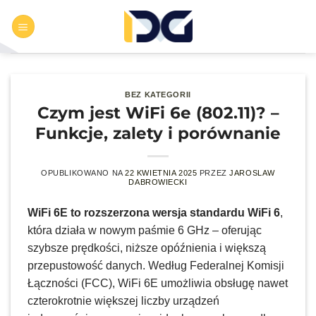
Przewiń
do
zawartości
BEZ KATEGORII
Czym jest WiFi 6e (802.11)? –
Funkcje, zalety i porównanie
OPUBLIKOWANO NA
22 KWIETNIA 2025
PRZEZ
JAROSLAW
DABROWIECKI
WiFi 6E to rozszerzona wersja standardu WiFi 6
,
która działa w nowym paśmie 6 GHz – oferując
szybsze prędkości, niższe opóźnienia i większą
przepustowość danych. Według Federalnej Komisji
Łączności (FCC), WiFi 6E umożliwia obsługę nawet
czterokrotnie większej liczby urządzeń