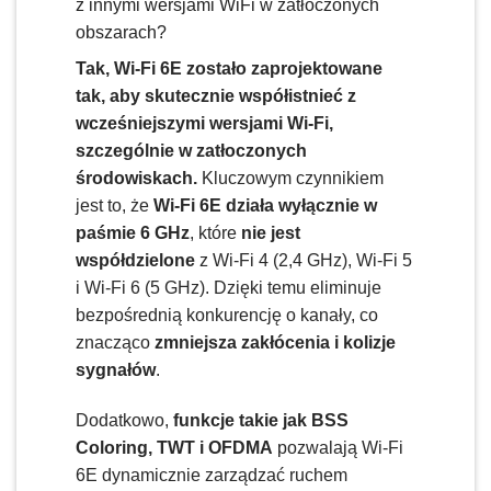
z innymi wersjami WiFi w zatłoczonych
obszarach?
Tak, Wi-Fi 6E zostało zaprojektowane
tak, aby skutecznie współistnieć z
wcześniejszymi wersjami Wi-Fi,
szczególnie w zatłoczonych
środowiskach.
Kluczowym czynnikiem
jest to, że
Wi-Fi 6E działa wyłącznie w
paśmie 6 GHz
, które
nie jest
współdzielone
z Wi-Fi 4 (2,4 GHz), Wi-Fi 5
i Wi-Fi 6 (5 GHz). Dzięki temu eliminuje
bezpośrednią konkurencję o kanały, co
znacząco
zmniejsza zakłócenia i kolizje
sygnałów
.
Dodatkowo,
funkcje takie jak BSS
Coloring, TWT i OFDMA
pozwalają Wi-Fi
6E dynamicznie zarządzać ruchem