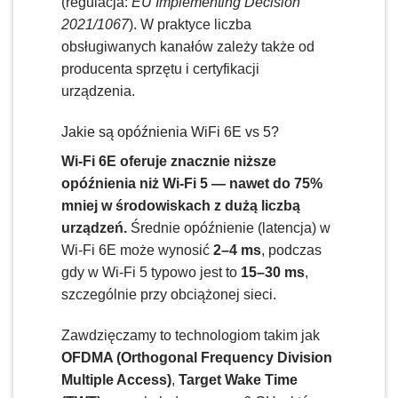
(regulacja:
EU Implementing Decision
2021/1067
). W praktyce liczba
obsługiwanych kanałów zależy także od
producenta sprzętu i certyfikacji
urządzenia.
Jakie są opóźnienia WiFi 6E vs 5?
Wi-Fi 6E oferuje znacznie niższe
opóźnienia niż Wi-Fi 5 — nawet do 75%
mniej w środowiskach z dużą liczbą
urządzeń.
Średnie opóźnienie (latencja) w
Wi-Fi 6E może wynosić
2–4 ms
, podczas
gdy w Wi-Fi 5 typowo jest to
15–30 ms
,
szczególnie przy obciążonej sieci.
Zawdzięczamy to technologiom takim jak
OFDMA (Orthogonal Frequency Division
Multiple Access)
,
Target Wake Time