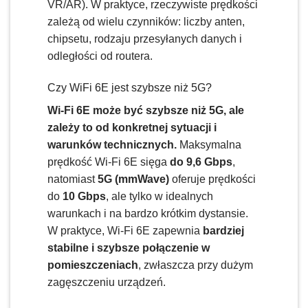
VR/AR). W praktyce, rzeczywiste prędkości
zależą od wielu czynników: liczby anten,
chipsetu, rodzaju przesyłanych danych i
odległości od routera.
Czy WiFi 6E jest szybsze niż 5G?
Wi-Fi 6E może być szybsze niż 5G, ale
zależy to od konkretnej sytuacji i
warunków technicznych.
Maksymalna
prędkość Wi-Fi 6E sięga
do 9,6 Gbps
,
natomiast
5G (mmWave)
oferuje prędkości
do
10 Gbps
, ale tylko w idealnych
warunkach i na bardzo krótkim dystansie.
W praktyce, Wi-Fi 6E zapewnia
bardziej
stabilne i szybsze połączenie w
pomieszczeniach
, zwłaszcza przy dużym
zagęszczeniu urządzeń.