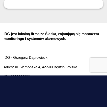
IDG jest lokalną firmą ze Śląska, zajmującą się montażem
monitoringu i systemów alarmowych.
__________________
IDG - Grzegorz Dąbrowiecki
Adres
:
ul. Siemońska 4, 42-500 Będzin, Polska
Nip: 6252106936
Montaż monitoringu w różnych miastach