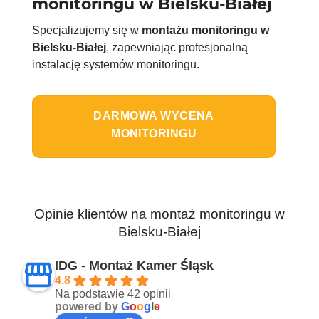
monitoringu w Bielsku-Białej
Specjalizujemy się w
montażu monitoringu w
Bielsku-Białej
, zapewniając profesjonalną
instalację systemów monitoringu.
DARMOWA WYCENA
MONITORINGU
Opinie klientów na montaż monitoringu w
Bielsku-Białej
IDG - Montaż Kamer Śląsk
4.8
Na podstawie 42 opinii
powered by
G
o
o
g
l
e