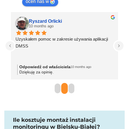
oceń nas w
Ryszard Orlicki
10 months ago
Uzyskałem pomoc w zakresie używania aplikacji 
Na
DMSS
Id
in
Odpowiedź od właściciela
10 months ago
Dziękuję za opinię.
Ile kosztuje montaż instalacji
monitoringu w Bielsku-Białej?