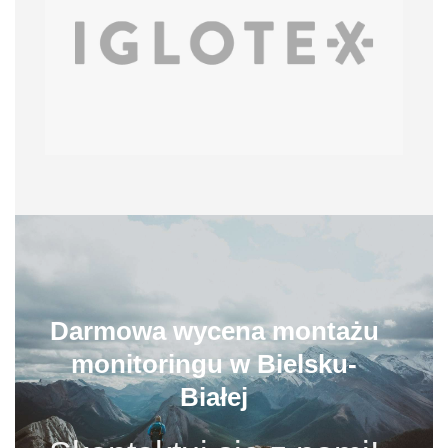
Darmowa wycena montażu
monitoringu w Bielsku-
Białej