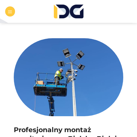
Przewiń
do
zawartości
Profesjonalny montaż